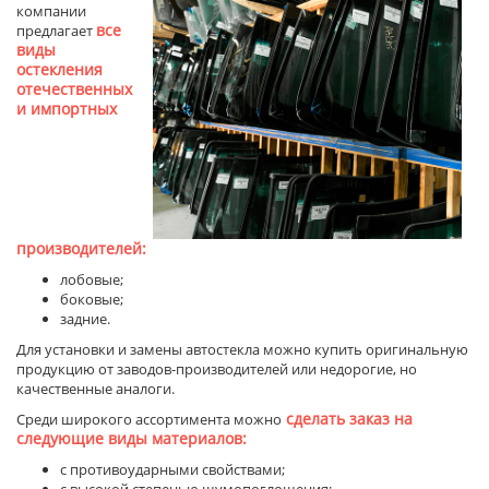
компании
все
предлагает
виды
остекления
отечественных
и импортных
производителей:
лобовые;
боковые;
задние.
Для установки и замены автостекла можно купить оригинальную
продукцию от заводов-производителей или недорогие, но
качественные аналоги.
сделать заказ на
Среди широкого ассортимента можно
следующие виды материалов:
с противоударными свойствами;