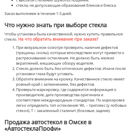
с высокой степенью шумопоглощения;
стекла, не допускающие образования бликов и блеска.
Заказ выполняем в течение 1-3 дней.
Что нужно знать при выборе стекла
Чтобы установка была качественной, нужно купить правильное
На что обратить внимание при заказе?
стекло.
При визуальном осмотре проверить наличие дефектов
(трещины, сколы), которые впоследствии могут привести к
растрескиванию остекления. Не должно быть мелких
вкраплений, мешающих обзору водителя.
Стекло должно быть без оптических дефектов. Иначе после
установки глаза будут уставать.
Обратите внимание на кромку. Качественное стекло имеет
ровный край с затемнением, без дефектов.
Проверьте маркировку, где содержится информация о
производителе, дате производства оригинала и
соответствии международным стандартам. По маркировке
легко определить тип остекления: WL – триплекс (у лобовых
стекол), Т – закаленный сталинит (боковые, задние).
Продажа автостекол в Омске в
«АвтостеклаПрофи»